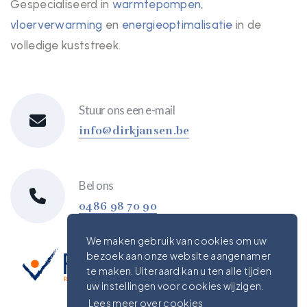
Gespecialiseerd in
warmtepompen
,
vloerverwarming
en
energieoptimalisatie
in de
volledige kuststreek.
Stuur ons een e-mail
info@dirkjansen.be
Bel ons
0486 98 70 90
We maken gebruik van cookies om uw
bezoek aan onze website aangenamer
te maken. Uiteraard kan u ten alle tijden
uw instellingen voor cookies wijzigen.
Lees meer over cookies