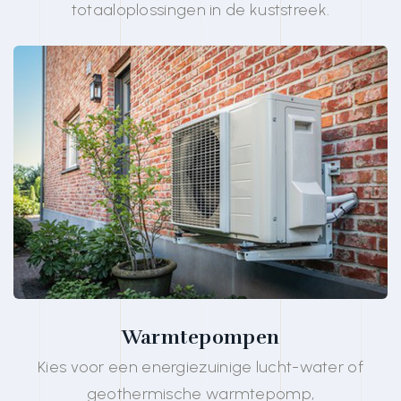
totaaloplossingen in de kuststreek.
Warmtepompen
Kies voor een energiezuinige lucht-water of
geothermische warmtepomp,