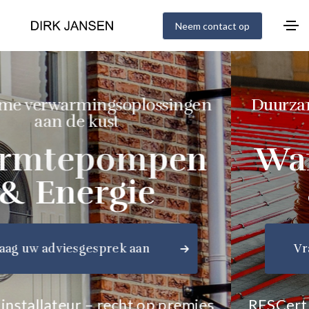
Neem contact op
Duurzame verwarmingsoplossingen
aan de kust
Warmtepompen
& Energie
Vraag uw adviesgesprek aan
RESCert installateur – recht op premies